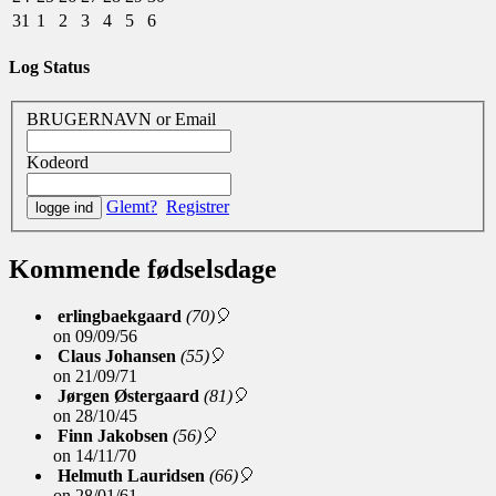
31
1
2
3
4
5
6
Log Status
BRUGERNAVN or Email
Kodeord
Glemt?
Registrer
Kommende fødselsdage
erlingbaekgaard
(70)
🎈
on
09/09/56
Claus Johansen
(55)
🎈
on
21/09/71
Jørgen Østergaard
(81)
🎈
on
28/10/45
Finn Jakobsen
(56)
🎈
on
14/11/70
Helmuth Lauridsen
(66)
🎈
on
28/01/61