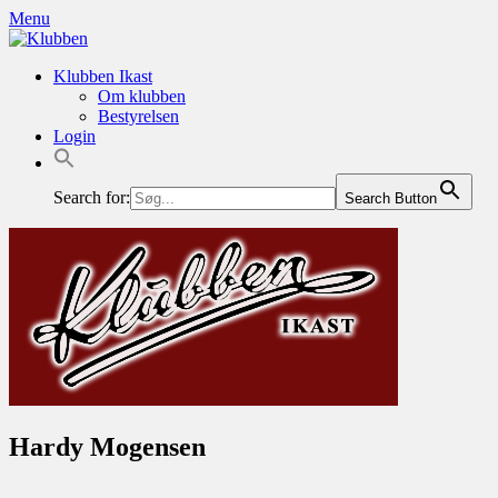
Skip
Skip
Menu
to
to
content
content
Klubben Ikast
Om klubben
Bestyrelsen
Login
Search for:
Search Button
Hardy Mogensen