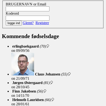
BRUGERNAVN or Email
Kodeord
Glemt?
Registrer
Kommende fødselsdage
erlingbaekgaard
(70)
🎈
on
09/09/56
Claus Johansen
(55)
🎈
on
21/09/71
Jørgen Østergaard
(81)
🎈
on
28/10/45
Finn Jakobsen
(56)
🎈
on
14/11/70
Helmuth Lauridsen
(66)
🎈
on
28/01/61