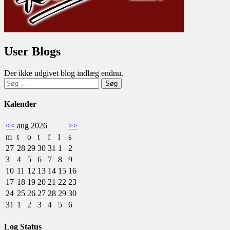
User Blogs
Der ikke udgivet blog indlæg endnu.
Søg
efter:
Kalender
<<
aug 2026
>>
m
t
o
t
f
l
s
27
28
29
30
31
1
2
3
4
5
6
7
8
9
10
11
12
13
14
15
16
17
18
19
20
21
22
23
24
25
26
27
28
29
30
31
1
2
3
4
5
6
Log Status