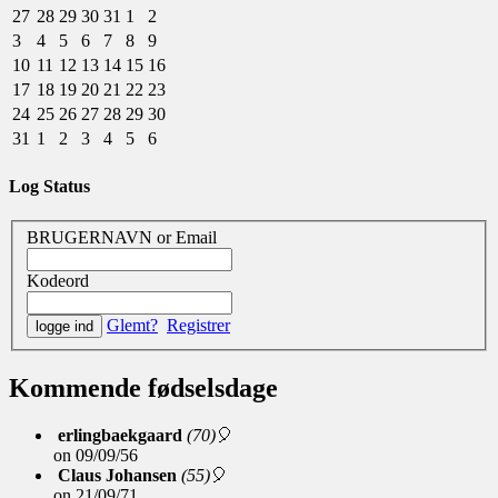
27
28
29
30
31
1
2
3
4
5
6
7
8
9
10
11
12
13
14
15
16
17
18
19
20
21
22
23
24
25
26
27
28
29
30
31
1
2
3
4
5
6
Log Status
BRUGERNAVN or Email
Kodeord
Glemt?
Registrer
Kommende fødselsdage
erlingbaekgaard
(70)
🎈
on
09/09/56
Claus Johansen
(55)
🎈
on
21/09/71