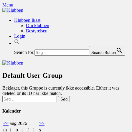
Skip
Skip
Menu
to
to
content
content
Klubben Ikast
Om klubben
Bestyrelsen
Login
Search for:
Search Button
Default User Group
Beklager, this Gruppe is currently ikke accessible. Either it was
deleted or its ID har ikke match.
Søg
efter:
Kalender
<<
aug 2026
>>
m
t
o
t
f
l
s